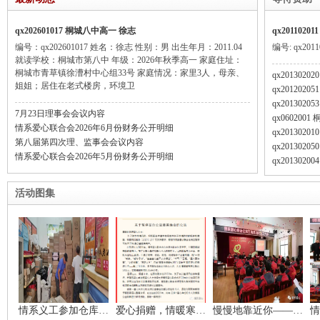
qx202601017 桐城八中高一 徐志
qx20110
编号：qx202601017 姓名：徐志 性别：男 出生年月：2011.04
编号: qx201
就读学校：桐城市第八中 年级：2026年秋季高一 家庭住址：
桐城市青草镇徐漕村中心组33号 家庭情况：家里3人，母亲、
qx20130
姐姐；居住在老式楼房，环境卫
qx20120
qx20130
7月23日理事会会议内容
qx060200
情系爱心联合会2026年6月份财务公开明细
qx20130
第八届第四次理、监事会会议内容
qx20130
情系爱心联合会2026年5月份财务公开明细
qx20130
活动图集
情系义工参加仓库清理活动
爱心捐赠，情暖寒冬！
慢慢地靠近你————我的情系缘